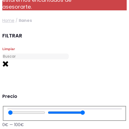
asesorarte.
Home
/
llanes
FILTRAR
Limpiar
Precio
0
€
—
100
€