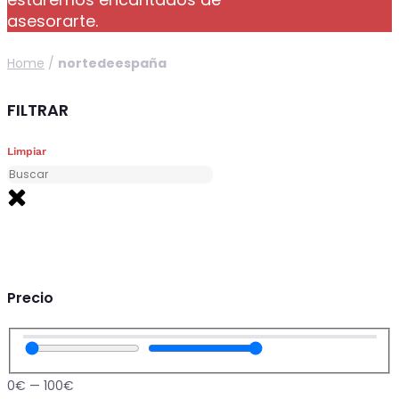
asesorarte.
Home
/
nortedeespaña
FILTRAR
Limpiar
Precio
0
€
—
100
€