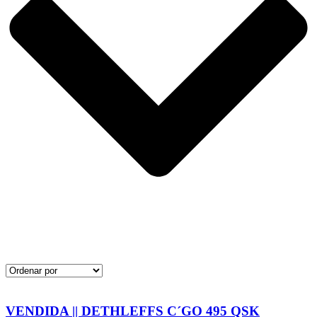
VENDIDA || DETHLEFFS C´GO 495 QSK