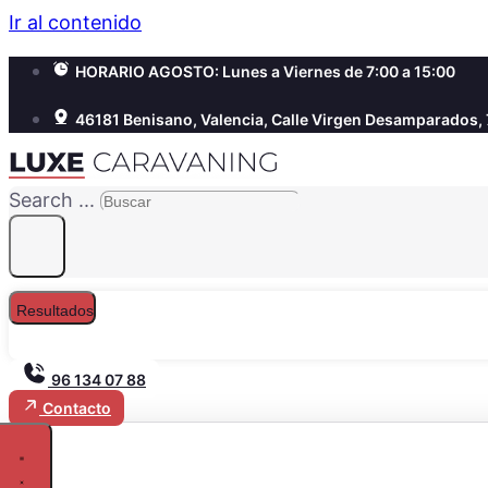
Ir al contenido
HORARIO AGOSTO: Lunes a Viernes de 7:00 a 15:00
46181 Benisano, Valencia, Calle Virgen Desamparados, 
Search ...
Resultados
96 134 07 88
Contacto