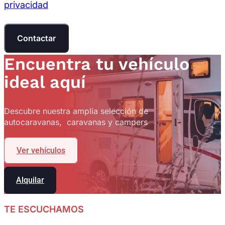
privacidad
Contactar
Encuentra tu vehículo
ideal aquí
Descubre nuestra amplia selección de
autocaravanas, caravanas y campers
Ver vehículos
Alquilar
TE ESCUCHAMOS